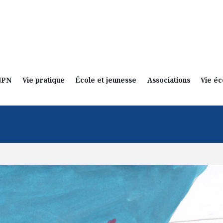
NPN
Vie pratique
École et jeunesse
Associations
Vie é