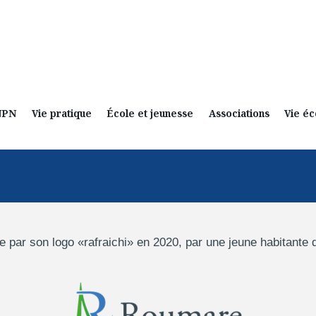
NPN
Vie pratique
École et jeunesse
Associations
Vie é
e par son logo «rafraichi» en 2020, par une jeune habitant